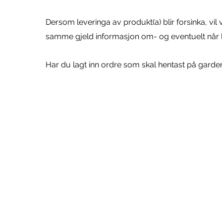
Dersom leveringa av produkt(a) blir forsinka, vil
samme gjeld informasjon om- og eventuelt når lev
Har du lagt inn ordre som skal hentast på garden,
KONTAKT OG ADRESSE
INFORM
post@hovdenakkhjort.no
Kjøpsvilkå
Retur og 
+47 958 89 206
Frakt og l